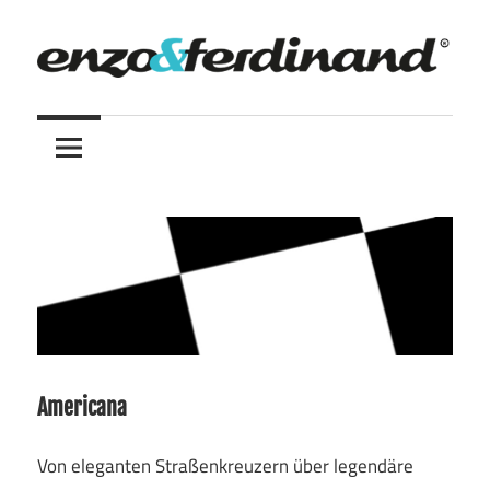
Zum
Inhalt
springen
enzo
&
Ferdinand
Americana
Von eleganten Straßenkreuzern über legendäre