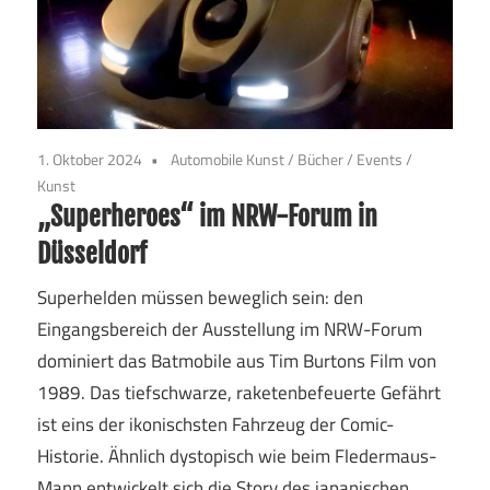
1. Oktober 2024
Automobile Kunst
/
Bücher
/
Events
/
Kunst
„Superheroes“ im NRW-Forum in
Düsseldorf
Superhelden müssen beweglich sein: den
Eingangsbereich der Ausstellung im NRW-Forum
dominiert das Batmobile aus Tim Burtons Film von
1989. Das tiefschwarze, raketenbefeuerte Gefährt
ist eins der ikonischsten Fahrzeug der Comic-
Historie. Ähnlich dystopisch wie beim Fledermaus-
Mann entwickelt sich die Story des japanischen