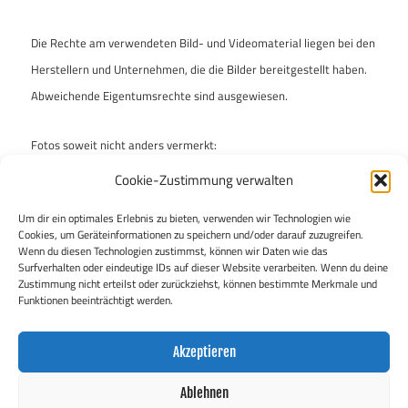
Die Rechte am verwendeten Bild- und Videomaterial liegen bei den
Herstellern und Unternehmen, die die Bilder bereitgestellt haben.
Abweichende Eigentumsrechte sind ausgewiesen.
Fotos soweit nicht anders vermerkt:
Archiv „enzo & ferdinand“
Cookie-Zustimmung verwalten
Um dir ein optimales Erlebnis zu bieten, verwenden wir Technologien wie
„enzo & ferdinand“ ist bei der Auswahl der Fotos mit Umsicht
Cookies, um Geräteinformationen zu speichern und/oder darauf zuzugreifen.
vorgegangen, um keine Rechte Dritter zu verletzen. Falls dies
Wenn du diesen Technologien zustimmst, können wir Daten wie das
Surfverhalten oder eindeutige IDs auf dieser Website verarbeiten. Wenn du deine
dennoch geschehen sein sollte, bittet die Redaktion um kurze
Zustimmung nicht erteilst oder zurückziehst, können bestimmte Merkmale und
Nachricht.
Funktionen beeinträchtigt werden.
Akzeptieren
Ablehnen