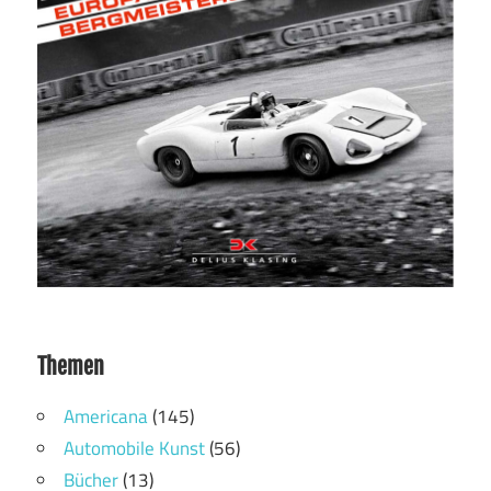
Themen
Americana
(145)
Automobile Kunst
(56)
Bücher
(13)