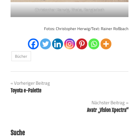
Christopher Herwig, Dhaka, Bangladesh
Fotos: Christopher Herwig/Text: Rainer Roßbach
Bücher
Beitragsnavigation
Vorheriger Beitrag
Toyota e-Palette
Nächster Beitrag
Avatr „Vision Xpectra“
Suche