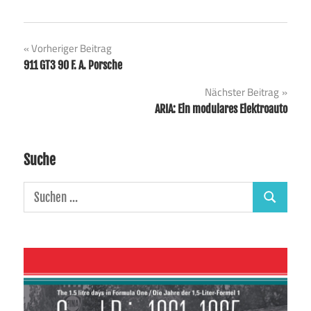
Beitragsnavigation
Vorheriger Beitrag
911 GT3 90 F. A. Porsche
Nächster Beitrag
ARIA: Ein modulares Elektroauto
Suche
Suchen
Suchen
nach: