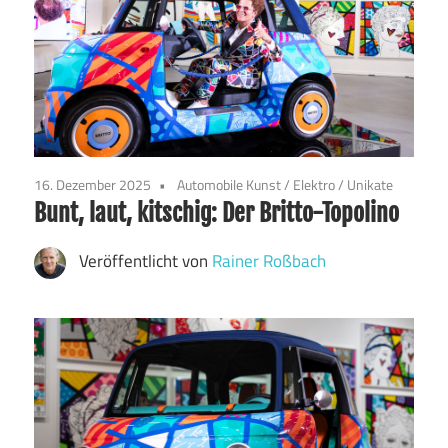
16. Dezember 2025
Automobile Kunst
/
Elektro
/
Unikate
Bunt, laut, kitschig: Der Britto-Topolino
Veröffentlicht von
Rainer Roßbach