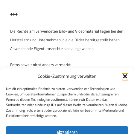
+++
Die Rechte am verwendeten Bild- und Videomaterial liegen bei den
Herstellern und Unternehmen, die die Bilder bereitgestellt haben.
Abweichende Eigentumsrechte sind ausgewiesen.
Fotos soweit nicht anders vermerkt:
Archiv „enzo & ferdinand“
Cookie-Zustimmung verwalten
Um dir ein optimales Erlebnis zu bieten, verwenden wir Technologien wie
„enzo & ferdinand“ ist bei der Auswahl der Fotos mit Umsicht
Cookies, um Geräteinformationen zu speichern und/oder darauf zuzugreifen.
vorgegangen, um keine Rechte Dritter zu verletzen. Falls dies
Wenn du diesen Technologien zustimmst, können wir Daten wie das
Surfverhalten oder eindeutige IDs auf dieser Website verarbeiten. Wenn du deine
dennoch geschehen sein sollte, bittet die Redaktion um kurze
Zustimmung nicht erteilst oder zurückziehst, können bestimmte Merkmale und
Nachricht.
Funktionen beeinträchtigt werden.
Akzeptieren