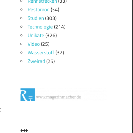
Rennstrecken
(33)
Restomod
(34)
Studien
(303)
Technologie
(214)
Unikate
(326)
Video
(25)
h
Wasserstoff
(32)
Zweirad
(25)
t
+++