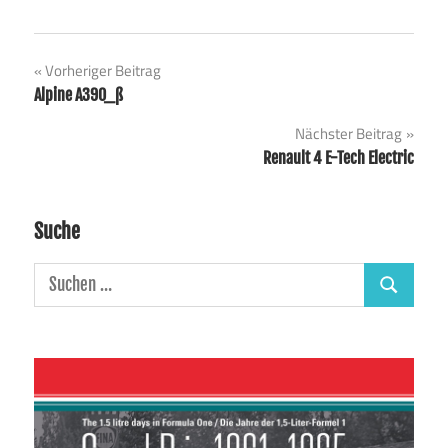
Beitragsnavigation
Vorheriger Beitrag
Alpine A390_ß
Nächster Beitrag
Renault 4 E-Tech Electric
Suche
Suchen
Suchen
nach: