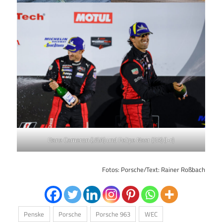
Dane Cameron (USA) und Felipe Nasr (BR) (l-r)
Fotos: Porsche/Text: Rainer Roßbach
Penske
Porsche
Porsche 963
WEC