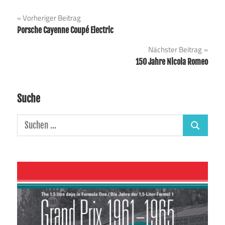
Beitragsnavigation
Vorheriger Beitrag
Porsche Cayenne Coupé Electric
Nächster Beitrag
150 Jahre Nicola Romeo
Suche
Suchen
Suchen
nach: