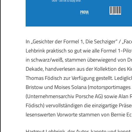
In „Gesichter der Formel 1, Die Sechziger“ / „Fa
Lehbrink praktisch so gut wie alle Formel 1-Pil
in schwarz/weiß, stammen überwiegend von Dr. 
Dekade, handverlesen aus der Kollektion des Ki
Thomas Födisch zur Verfügung gestellt. Lediglich
Bristow und Moises Solana (motorsportimages A
(Unternehmensarchiv Porsche AG) sowie Alan 
Födisch) vervollständigen die einzigartige Präse
lesenswerten Vorworte stammen von Bernie Ec
Hartmut Lehbrink, der Autor, kannte und kennt 