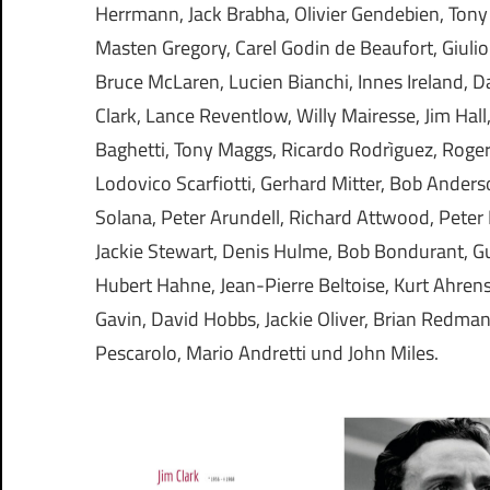
Herrmann, Jack Brabha, Olivier Gendebien, Tony
Masten Gregory, Carel Godin de Beaufort, Giulio Ca
Bruce McLaren, Lucien Bianchi, Innes Ireland, Da
Clark, Lance Reventlow, Willy Mairesse, Jim Hall
Baghetti, Tony Maggs, Ricardo Rodrìguez, Roger 
Lodovico Scarfiotti, Gerhard Mitter, Bob Ander
Solana, Peter Arundell, Richard Attwood, Pete
Jackie Stewart, Denis Hulme, Bob Bondurant, Guy 
Hubert Hahne, Jean-Pierre Beltoise, Kurt Ahrens,
Gavin, David Hobbs, Jackie Oliver, Brian Redman
Pescarolo, Mario Andretti und John Miles.