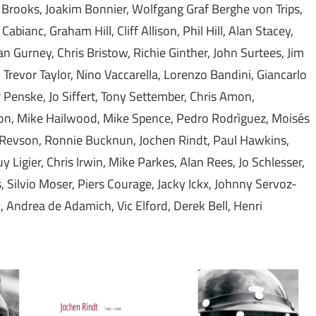
 Brooks, Joakim Bonnier, Wolfgang Graf Berghe von Trips,
bianc, Graham Hill, Cliff Allison, Phil Hill, Alan Stacey,
n Gurney, Chris Bristow, Richie Ginther, John Surtees, Jim
, Trevor Taylor, Nino Vaccarella, Lorenzo Bandini, Giancarlo
Penske, Jo Siffert, Tony Settember, Chris Amon,
son, Mike Hailwood, Mike Spence, Pedro Rodrìguez, Moisés
r Revson, Ronnie Bucknun, Jochen Rindt, Paul Hawkins,
Ligier, Chris Irwin, Mike Parkes, Alan Rees, Jo Schlesser,
 Silvio Moser, Piers Courage, Jacky Ickx, Johnny Servoz-
, Andrea de Adamich, Vic Elford, Derek Bell, Henri