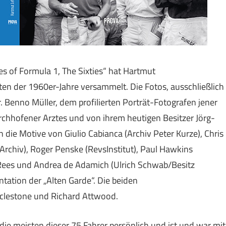
ces of Formula 1, The Sixties“ hat Hartmut
oten der 1960er-Jahre versammelt. Die Fotos, ausschließlich
Benno Müller, dem profilierten Porträt-Fotografen jener
rchhofener Arztes und von ihrem heutigen Besitzer Jörg-
 die Motive von Giulio Cabianca (Archiv Peter Kurze), Chris
rchiv), Roger Penske (RevsInstitut), Paul Hawkins
Rees und Andrea de Adamich (Ulrich Schwab/Besitz
ntation der „Alten Garde“. Die beiden
clestone und Richard Attwood.
die meisten dieser 75 Fahrer persönlich und ist und war mit