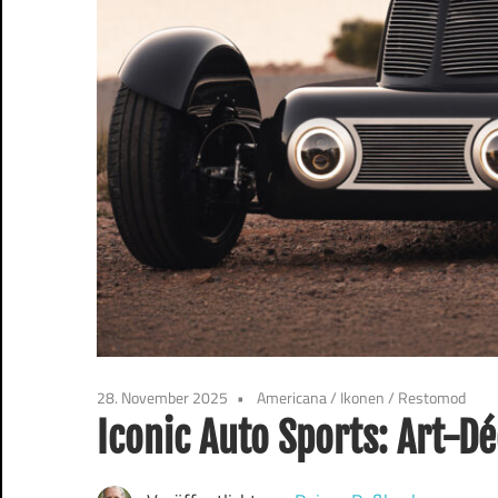
28. November 2025
Americana
/
Ikonen
/
Restomod
Iconic Auto Sports: Art-