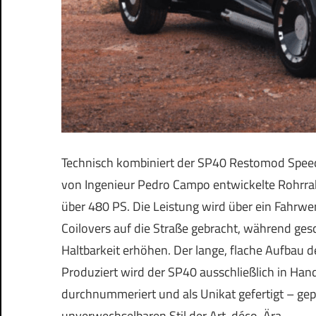
Technisch kombiniert der SP40 Restomod Speeds
von Ingenieur Pedro Campo entwickelte Rohrrahm
über 480 PS. Die Leistung wird über ein Fahrwe
Coilovers auf die Straße gebracht, während ge
Haltbarkeit erhöhen. Der lange, flache Aufbau de
Produziert wird der SP40 ausschließlich in Han
durchnummeriert und als Unikat gefertigt – g
unverwechselbaren Stil der Art-déco-Ära.