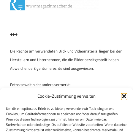
+++
Die Rechte am verwendeten Bild- und Videomaterial liegen bei den
Herstellern und Unternehmen, die die Bilder bereitgestellt haben.
Abweichende Eigentumsrechte sind ausgewiesen.
Fotos soweit nicht anders vermerkt:
Archiv „enzo & ferdinand“
Cookie-Zustimmung verwalten
Um dir ein optimales Erlebnis zu bieten, verwenden wir Technologien wie
„enzo & ferdinand“ ist bei der Auswahl der Fotos mit Umsicht
Cookies, um Geräteinformationen zu speichern und/oder darauf zuzugreifen.
vorgegangen, um keine Rechte Dritter zu verletzen. Falls dies
Wenn du diesen Technologien zustimmst, können wir Daten wie das
Surfverhalten oder eindeutige IDs auf dieser Website verarbeiten. Wenn du deine
dennoch geschehen sein sollte, bittet die Redaktion um kurze
Zustimmung nicht erteilst oder zurückziehst, können bestimmte Merkmale und