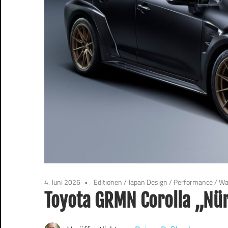
4. Juni 2026
Editionen
/
Japan Design
/
Performance
/
Wa
Toyota GRMN Corolla „Nü