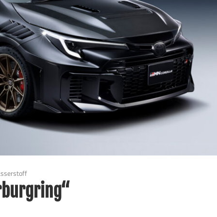
sserstoff
rburgring“