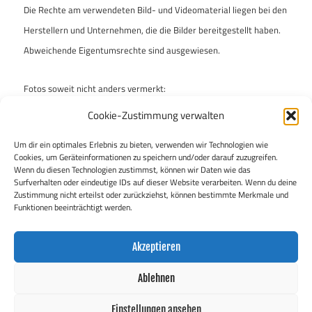
Die Rechte am verwendeten Bild- und Videomaterial liegen bei den
Herstellern und Unternehmen, die die Bilder bereitgestellt haben.
Abweichende Eigentumsrechte sind ausgewiesen.
Fotos soweit nicht anders vermerkt:
Archiv „enzo & ferdinand“
Cookie-Zustimmung verwalten
Um dir ein optimales Erlebnis zu bieten, verwenden wir Technologien wie
„enzo & ferdinand“ ist bei der Auswahl der Fotos mit Umsicht
Cookies, um Geräteinformationen zu speichern und/oder darauf zuzugreifen.
vorgegangen, um keine Rechte Dritter zu verletzen. Falls dies
Wenn du diesen Technologien zustimmst, können wir Daten wie das
Surfverhalten oder eindeutige IDs auf dieser Website verarbeiten. Wenn du deine
dennoch geschehen sein sollte, bittet die Redaktion um kurze
Zustimmung nicht erteilst oder zurückziehst, können bestimmte Merkmale und
Nachricht.
Funktionen beeinträchtigt werden.
Akzeptieren
Ablehnen
WordPress-Theme: Maxwell von ThemeZee.
Einstellungen ansehen